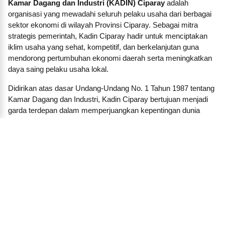
Kamar Dagang dan Industri (KADIN) Ciparay
adalah
organisasi yang mewadahi seluruh pelaku usaha dari berbagai
sektor ekonomi di wilayah Provinsi Ciparay. Sebagai mitra
strategis pemerintah, Kadin Ciparay hadir untuk menciptakan
iklim usaha yang sehat, kompetitif, dan berkelanjutan guna
mendorong pertumbuhan ekonomi daerah serta meningkatkan
daya saing pelaku usaha lokal.
Didirikan atas dasar Undang-Undang No. 1 Tahun 1987 tentang
Kamar Dagang dan Industri, Kadin Ciparay bertujuan menjadi
garda terdepan dalam memperjuangkan kepentingan dunia
usaha, baik besar, menengah, kecil, maupun koperasi. Kami
membangun jaringan dan kemitraan strategis antara pengusaha
dengan pemerintah daerah, lembaga pendidikan, lembaga
keuangan, investor, dan pelaku ekonomi lainnya.
Dalam menjalankan fungsinya, KADIN Ciparay aktif
menyelenggarakan pelatihan, seminar, forum bisnis, dan
program-program inkubasi untuk mendorong lahirnya
wirausaha baru. Kami juga berperan penting dalam
menyampaikan aspirasi dunia usaha kepada pembuat